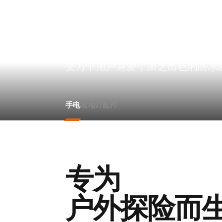
EDC
FENIX始终坚持“为严酷环境而生
品已遍布全球100多个国家和地区
受万千用户喜爱，加之出色的防水
手电
营地灯
配件
专为
户外探险而