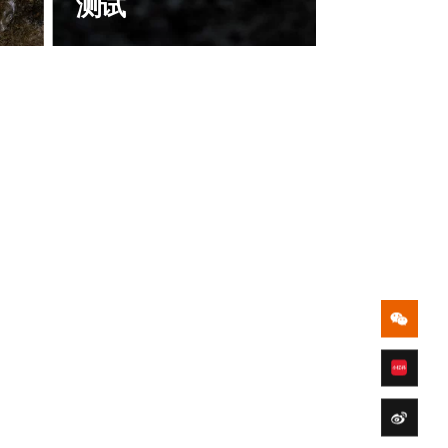
测试
会
为了验证产品结构的耐高低温性
测试
能，测试中会随机少量，5个样
品，先放入-35℃的恒温湿箱中烘烤
半