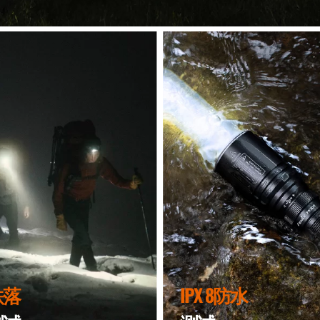
跌落
IPX 8防水