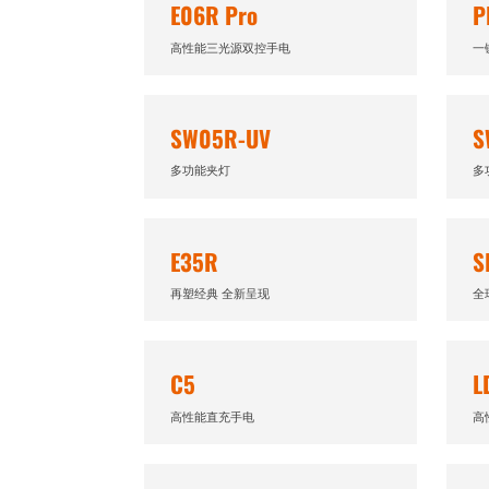
E06R Pro
P
高性能三光源双控手电
一
SW05R-UV
S
多功能夹灯
多
E35R
S
再塑经典 全新呈现
全
C5
L
高性能直充手电
高