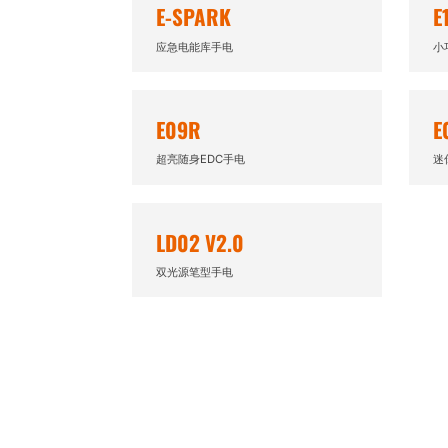
E-SPARK
E
应急电能库手电
小
E09R
E
超亮随身EDC手电
迷
LD02 V2.0
双光源笔型手电