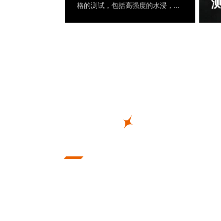
格的测试，包括高强度的水浸，最
小，抗冲击力，Fenix产品可以通过
为
各种条件或电量环境的测试
机
测
防
不
或
米
筒
米
手电
无惧黑夜，点亮征程，Fenix手电筒专为各类严酷
成。坚韧、可靠、人性化的设计，这些特点在它身
现。无论是战术执法、还是工业作业，亦或是搜索
徒步，它都是用户最值得信赖的伙伴和坚实后盾。