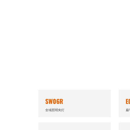
恶劣条件的能力，易于使用和握持舒适的设计，这
竞争者中脱颖而出。
SW06R
E
全域照明夹灯
扁