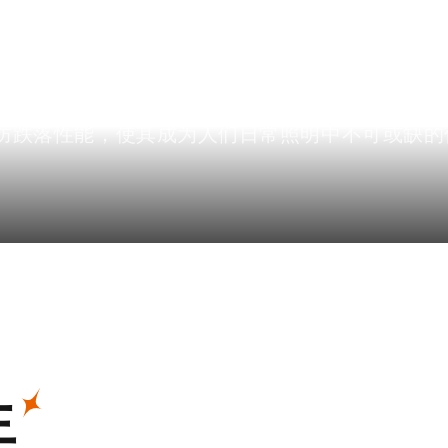
”的使命，凭借专业的制造工艺和出色的产品稳定性，
。FENIX经典EDC系列产品以其精致小巧、外观
防跌落性能，使其成为人们日常照明中不可或缺的
生