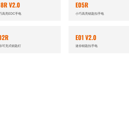
18R V2.0
E05R
巧高亮EDC手电
小巧高亮钥匙扣手电
02R
E01 V2.0
你可充式钥匙灯
迷你钥匙扣手电