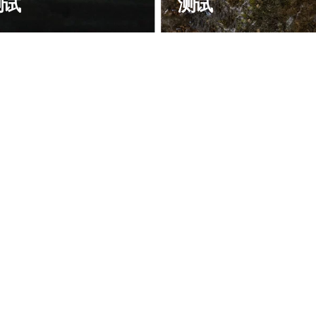
测试
测试
了验证产品跌落后的性能，将随
为了验证产品的防水性能，我们
抽取3-5个样品进行1.5米6面跌落
随机抽取10个样品，进行跌落
试*。6次跌落后，产品仍需通过
水测试，以确保受测产品的功能
受任何影响，且不得有任何缺陷
损坏。*手电筒的跌落高度为1.5
，头灯的跌落高度为2米。
*手电
的跌落高度为1.5米，头灯为2
。
环境打造而
上得以体
救援、户外
优秀的承受