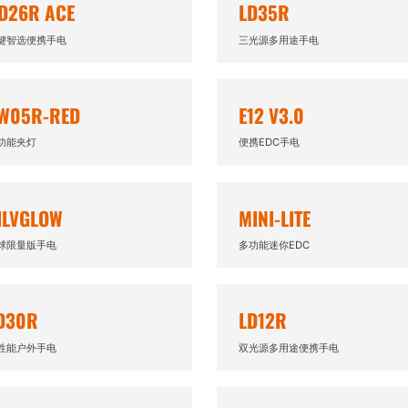
D26R ACE
LD35R
键智选便携手电
三光源多用途手电
W05R-RED
E12 V3.0
功能夹灯
便携EDC手电
ILVGLOW
MINI-LITE
球限量版手电
多功能迷你EDC
D30R
LD12R
性能户外手电
双光源多用途便携手电