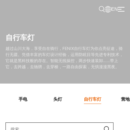
EN
自行车灯
越过山川大海，享受自在骑行，FENIX自行车灯为你点亮征途，骑
行无疆。凭借丰富的车灯设计经验，运用防眩目等先进专利技术，
它就是黑科技般的存在。智能无线操控，两步快速装卸……带上
它，去跨越，去驰骋，去穿梭，一路自由探索，无惧漫漫黑夜。
手电
头灯
自行车灯
营地