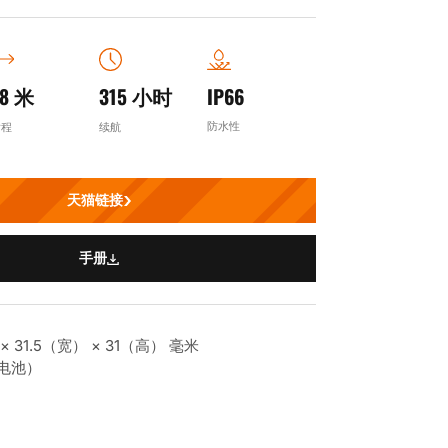
78 米
315 小时
IP66
防水性
射程
续航
天猫链接
手册
 31.5（宽） × 31（高） 毫米
含电池）