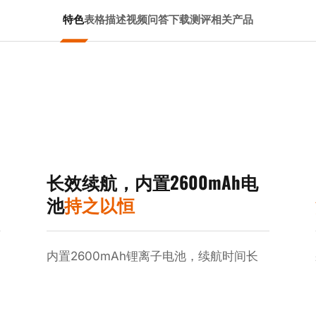
特色
表格
描述
视频
问答
下载
测评
相关产品
长效续航，内置2600mAh电
池
持之以恒
内置2600mAh锂离子电池，续航时间长