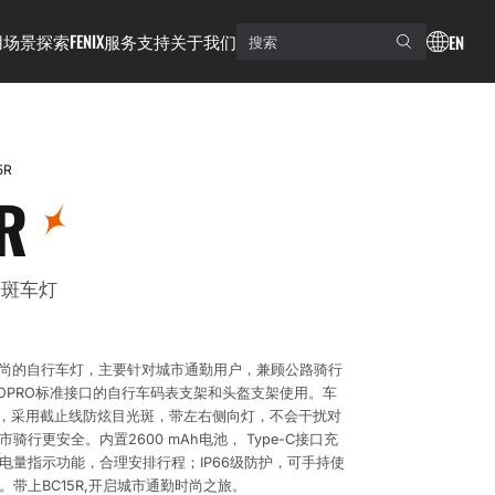
用场景
探索FENIX
服务支持
关于我们
EN
5R
R
光斑车灯
便时尚的自行车灯，主要针对城市通勤用户，兼顾公路骑行
OPRO标准接口的自行车码表支架和头盔支架使用。车
度，采用截止线防炫目光斑，带左右侧向灯，不会干扰对
骑行更安全。内置2600 mAh电池， Type-C接口充
电量指示功能，合理安排行程；IP66级防护，可手持使
带上BC15R,开启城市通勤时尚之旅。