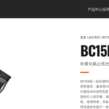
产品中心
应
首页
/
自行车灯
/
BC1
BC15
轻量化截止线
BC15R是一款轻
照明需求，兼容带G
灯最高400流明亮
面的行人或车辆，城市
电，使用简便；具备
用等诸多性能于一身。