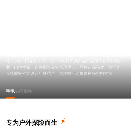
EN
搜救
FENIX始终坚持“为严酷环境而生”的使命，凭借专业的制造工艺和
出色的产品稳定性，赢得万千用户信赖，目前FENIX产品已遍布全
球100多个国家和地区。FENIX搜救系列产品可应用于各类救援作
业、山地搜索、户外探险等复杂环境，产品将超高亮度、大泛光、
长续航等性能设计巧妙结合，为搜救活动提供良好照明支持。
手电
头灯
配件
专为
户外探险而生