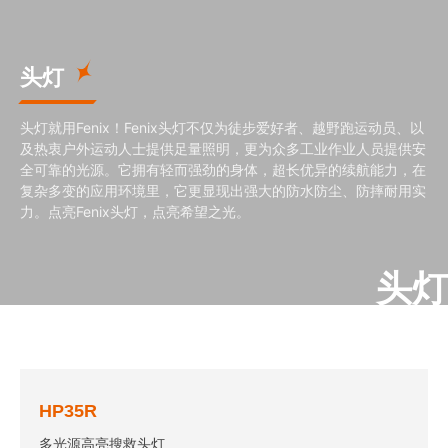
头灯
头灯就用Fenix！Fenix头灯不仅为徒步爱好者、越野跑运动员、以
及热衷户外运动人士提供足量照明，更为众多工业作业人员提供安
全可靠的光源。它拥有轻而强劲的身体，超长优异的续航能力，在
复杂多变的应用环境里，它更显现出强大的防水防尘、防摔耐用实
力。点亮Fenix头灯，点亮希望之光。
头灯
HP35R
多光源高亮搜救头灯