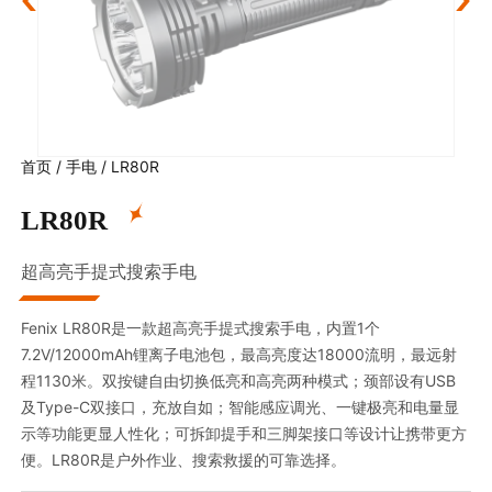
首页
/
手电
/
LR80R
LR80R
超高亮手提式搜索手电
Fenix LR80R是一款超高亮手提式搜索手电，内置1个
7.2V/12000mAh锂离子电池包，最高亮度达18000流明，最远射
程1130米。双按键自由切换低亮和高亮两种模式；颈部设有USB
及Type-C双接口，充放自如；智能感应调光、一键极亮和电量显
示等功能更显人性化；可拆卸提手和三脚架接口等设计让携带更方
便。LR80R是户外作业、搜索救援的可靠选择。