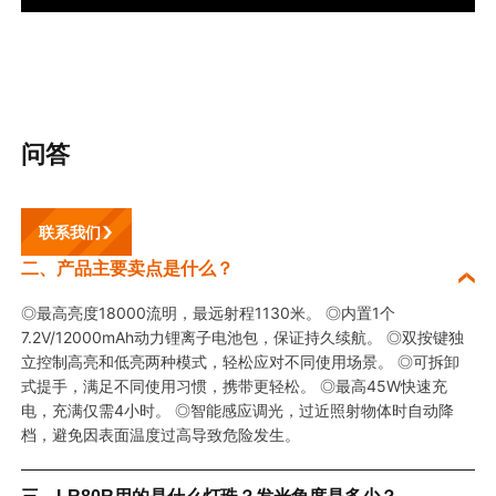
问答
联系我们
二、产品主要卖点是什么？
◎
最高亮度
18000流明，最远射程1130米。
◎
内置
1个
7.2V/12000mAh动力锂离子电池包，保证持久续航。
◎双按键独
立控制高亮和低亮两种模式，轻松应对不同使用场景。
◎可拆卸
式提手，满足不同使用习惯，携带更轻松。
◎
最高
45W快速充
电，充满仅需4小时。
◎智能感应调光，过近照射物体时自动降
档，避免因表面温度过高导致危险发生。