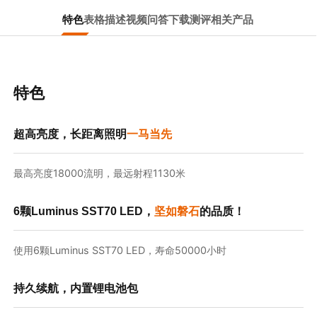
特色
表格
描述
视频
问答
下载
测评
相关产品
特色
超高亮度，长距离照明
一马当先
最高亮度18000流明，最远射程1130米
6颗Luminus SST70 LED，
坚如磐石
的品质！
使用6颗Luminus SST70 LED，寿命50000小时
持久续航，内置锂电池包