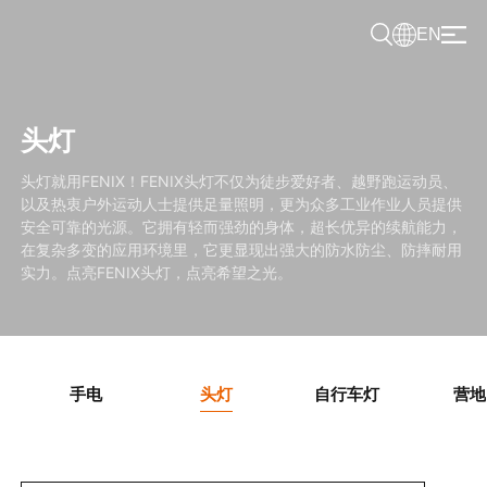
EN
头灯
头灯就用FENIX！FENIX头灯不仅为徒步爱好者、越野跑运动员、
以及热衷户外运动人士提供足量照明，更为众多工业作业人员提供
安全可靠的光源。它拥有轻而强劲的身体，超长优异的续航能力，
在复杂多变的应用环境里，它更显现出强大的防水防尘、防摔耐用
实力。点亮FENIX头灯，点亮希望之光。
手电
头灯
自行车灯
营地