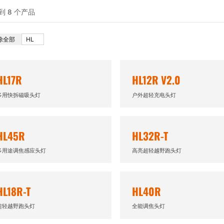
到 8 个产品
除全部
HL
HL17R
HL12R V2.0
多用快拆磁吸头灯
户外超轻充电头灯
HL45R
HL32R-T
多用途调焦感应头灯
高亮超轻越野跑头灯
HL18R-T
HL40R
超轻越野跑头灯
全能调焦头灯