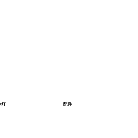
人士提供足量照明，更为众多工业作业
的应用环境里，它更显现出强大的防
地灯
配件