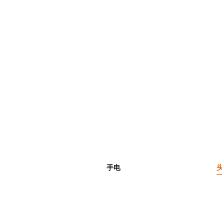
头灯
头灯就用FENIX！FENIX头灯
人员提供安全可靠的光源。它拥有
水防尘、防摔耐用实力。点亮FENI
手电