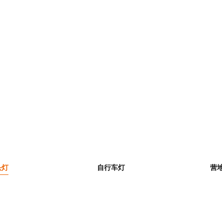
不仅为徒步爱好者、越野跑运动员、以及热衷户外运动
轻而强劲的身体，超长优异的续航能力，在复杂多变
X头灯，点亮希望之光。
头灯
自行车灯
营