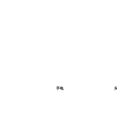
配件
丰富的配件，只为更好的照明。FE
验证，最终才会呈现在用户面前。
手电