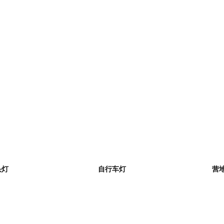
NIX配件产品遵循简洁、实用、高效的设计理念，
精心挑选，百般搭配，找到最适合你的那一款。
头灯
自行车灯
营