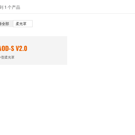
到 1 个产品
除全部
柔光罩
AOD-S V2.0
小型柔光罩