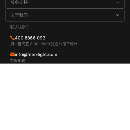
服务支持
关于我们
联系我们
400 8866 093
周一至周五 8:30-18:00 法定节假日除外
info@fenixlight.com
客服邮箱
深圳市宝安区西乡街道凤凰岗社区水库路111星宏科技园
A栋厂房西侧2层、3层
位置