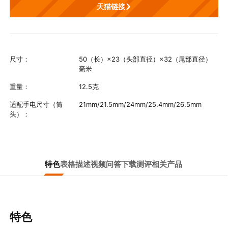
天猫链接
尺寸：
50（长）×23（头部直径）×32（尾部直径）
毫米
重量：
12.5克
适配手电尺寸（筒
21mm/21.5mm/24mm/25.4mm/26.5mm
头）：
特色
表格
描述
视频
问答
下载
测评
相关产品
特色