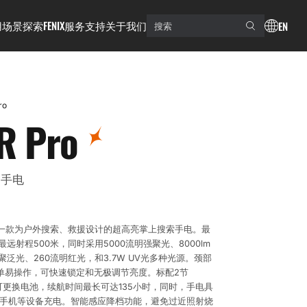
用场景
探索FENIX
服务支持
关于我们
EN
ro
R Pro
索手电
 Pro是一款为户外搜索、救援设计的超高亮掌上搜索手电。最
最远射程500米，同时采用5000流明强聚光、8000lm
明聚泛光、260流明红光，和3.7W UV光多种光源。颈部
单易操作，可快速锁定和无极调节亮度。标配2节
700可更换电池，续航时间最长可达135小时，同时，手电具
手机等设备充电。智能感应降档功能，避免过近照射烧