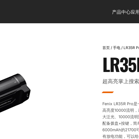
产品中心
应
首页
/
手电
/
LR35R P
LR35
超高亮掌上搜
Fenix LR35R
高亮度10000流明，
大泛光、10000流
配备拨盘+按键，简
6000mAh的21
有放电功能，可以给