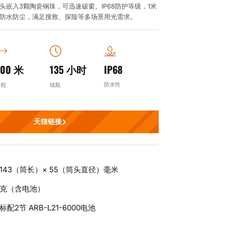
头嵌入3颗陶瓷钢珠，可迅速破窗。IP68防护等级，1米
防水防尘，满足搜救、探险等多场景用光需求。
500 米
135 小时
IP68
防水性
射程
续航
天猫链接
143（筒长）× 55（筒头直径）毫米
克（含电池）
标配2节 ARB-L21-6000电池