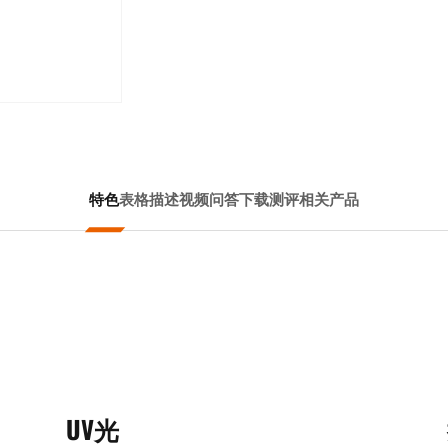
特色
表格
描述
视频
问答
下载
测评
相关产品
UV光