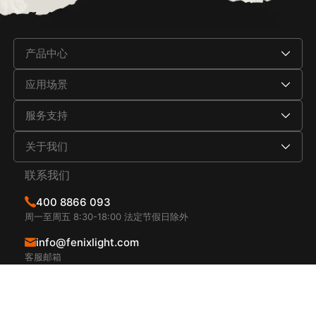
产品中心
应用场景
服务支持
关于我们
联系我们
400 8866 093
周一至周五 8:30-18:00 法定节假日除外
info@fenixlight.com
客服邮箱
深圳市宝安区西乡街道凤凰岗社区水库路111星宏科技园
A栋厂房西侧2层、3层