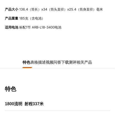
产品大小
136.4（筒长）x34（筒头直径）x25.4（筒身直径）毫米
产品重量
185克（含电池）
适用电池
标配1节 ARB-L18-3400电池
特色
表格
描述
视频
问答
下载
测评
相关产品
特色
1800流明 射程337米