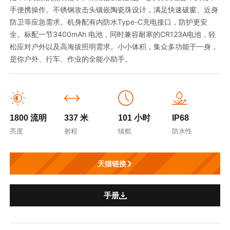
手便携操作。不锈钢攻击头镶嵌陶瓷珠设计，满足快速破窗、近身
防卫等应急需求。机身配有内防水Type-C充电接口，防护更安
全。标配一节3400mAh 电池，同时兼容耐寒的CR123A电池，轻
松应对户外以及高海拔照明需求。小小体积，集众多功能于一身，
是你户外、行车、作业的全能小助手。
1800 流明
337 米
101 小时
IP68
亮度
射程
续航
防水性
天猫链接
手册