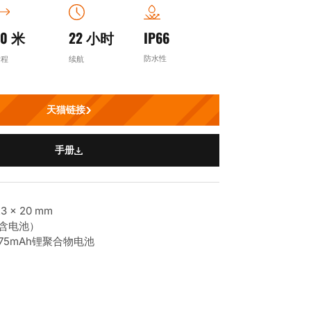
40 米
22 小时
IP66
防水性
射程
续航
天猫链接
手册
 x 20 mm
（含电池）
75mAh锂聚合物电池