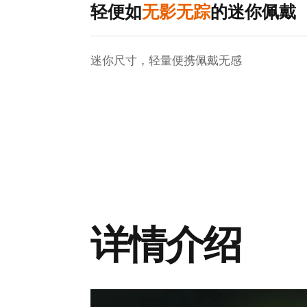
轻便如
无影无踪
的迷你佩戴
迷你尺寸，轻量便携佩戴无感
详情介绍