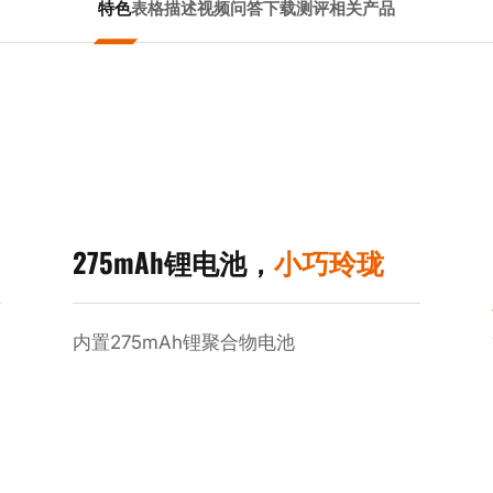
特色
表格
描述
视频
问答
下载
测评
相关产品
275mAh锂电池，
小巧玲珑
内置275mAh锂聚合物电池