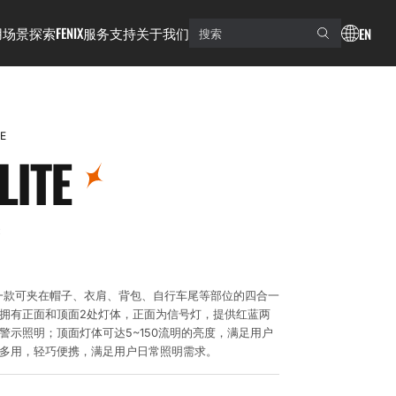
用场景
探索FENIX
服务支持
关于我们
EN
TE
LITE
C
LITE是一款可夹在帽子、衣肩、背包、自行车尾等部位的四合一
它拥有正面和顶面2处灯体，正面为信号灯，提供红蓝两
警示照明；顶面灯体可达5~150流明的亮度，满足用户
物多用，轻巧便携，满足用户日常照明需求。