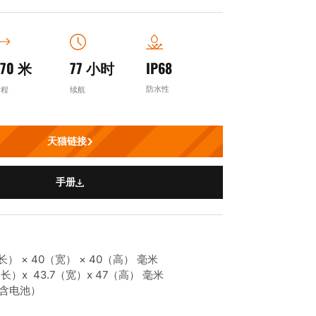
370 米
77 小时
IP68
防水性
射程
续航
天猫链接
手册
） × 40（宽） × 40（高） 毫米
长）x 43.7（宽）x 47（高） 毫米
（含电池）