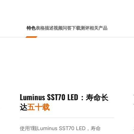
特色
表格
描述
视频
问答
下载
测评
相关产品
Luminus SST70 LED：寿命长
达
五十载
使用1颗Luminus SST70 LED，寿命