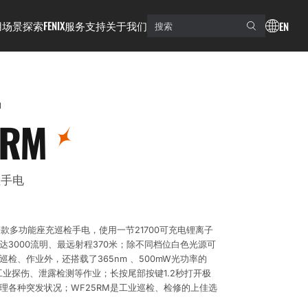
用场景
探索FENIX
服务支持
关于我们
EN
M
5RM
检手电
M是一款多功能座充巡检手电，使用一节21700可充电锂离子
达3000流明、最远射程370米；除不同档位白色光源可
检、作业外，还搭载了365nm 、500mW光功率的
工业探伤、泄露检测等作业；长按尾部按键1.2秒打开极
理各种突发状况；WF25RM是工业巡检、检修的上佳选