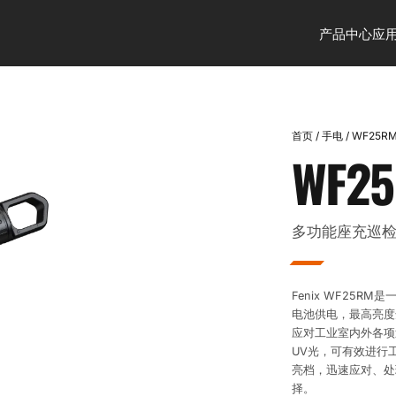
产品中心
应
首页
/
手电
/
WF25R
WF2
多功能座充巡
Fenix WF25R
电池供电，最高亮度
应对工业室内外各项巡
UV光，可有效进行
亮档，迅速应对、处
择。