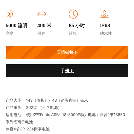
5000 流明
400 米
85 小时
IP68
亮度
射程
续航
防水性
天猫链接
手册
产品大小 143（筒长）× 43（筒头直径）毫米
产品重量 202克 （不含电池）
适用电池 使用2节Fenix ARB-L18-3000P动力电池；兼容2节18650
系列锂离子电池；
兼容4节CR123A耐寒电池