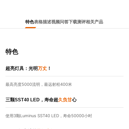
特色
表格
描述
视频
问答
下载
测评
相关产品
特色
超亮灯具：光明
万丈
！
最高亮度5000流明，最远射程400米
三颗SST40 LED，寿命超
久负甘
心
使用3颗Luminus SST40 LED，寿命50000小时