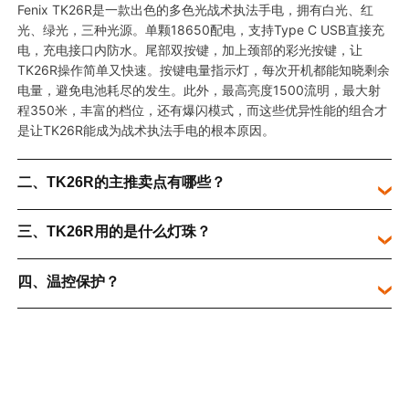
Fenix TK26R是一款出色的多色光战术
执法手电，拥有白光、红
光、绿光，三种光源。单颗
18650配电，支持Type C USB直接充
电，充电接口内防水。尾部双按键，加上颈部的彩光按键，让
TK26R操作简单又快速。按键电量指示灯，每次开机都能知晓剩余
电量，避免电池耗尽的发生。此外，
最高亮度
1500流明，最大射
程350米，丰富的档位，还有爆闪模式，而这些优异性能的组合才
是让TK26R能成为战术执法手电的根本原因。
二、TK26R的主推卖点有哪些？
三、TK26R用的是什么灯珠？
四、温控保护？
五、TK26R可使用什么类型的电池