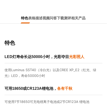
特色
表格
描述
视频
问答
下载
测评
相关产品
特色
LED灯寿命长达50000小时，光彩夺目
光彩照人
使用Luminus SST40（冷白光）以及CREE XP_E2（红光、绿
光）LED，寿命50000小时
可用18650或CR123A锂电池，
各有千秋
可使用1节18650可充电锂离子电池或2节CR123A 锂电池