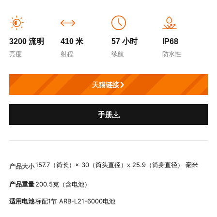
3200 流明
410 米
57 小时
IP68
亮度
射程
续航
防水性
天猫链接
手册
157.7（筒长）× 30（筒头直径）x 25.9（筒身直径） 毫米
产品大小
产品重量
200.5克（含电池）
适用电池
标配1节 ARB-L21-6000电池