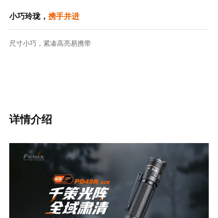
小巧玲珑，
携手并进
尺寸小巧，紧凑高亮易携带
详情介绍