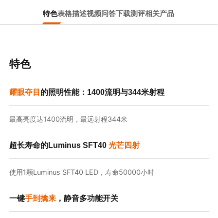
特色
表格
描述
视频
问答
下载
测评
相关产品
特色
耀眼夺目
的照明性能：1400流明与344米射程
最高亮度达1400流明，最远射程344米
超长寿命的Luminus SFT40
光芒四射
使用1颗Luminus SFT40 LED，寿命50000小时
一键
手到擒来
，静音多功能开关