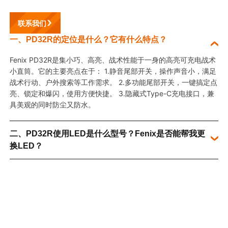
联系我们
一、PD32R的定位是什么？它有什么特点？
Fenix PD32R是集小巧、高亮、战术性能于一身的高亮可充电战术
小直筒。它的主要亮点在于：
1.静音尾部开关，操作声音小，满足
战术行动、
户外搜索
等工作需求。
2.多功能尾部开关，一键搞定点
亮、锁定和爆闪，使用方便快捷。
3.隐藏式Type-C充电接口，兼
具美观的同时防尘又防水。
二、PD32R使用LED是什么型号？Fenix是否能帮我更
换LED？
三、PD32R的色温是多少？
四、PD32R工作电流及电压是多少？
五、PD32R如何避免误触点亮？