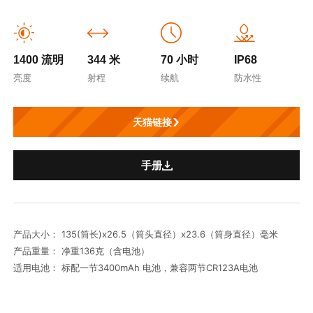
1400 流明
344 米
70 小时
IP68
亮度
射程
续航
防水性
天猫链接
手册
产品大小： 135(筒长)x26.5（筒头直径）x23.6（筒身直径）毫米
产品重量： 净重136克（含电池）
适用电池： 标配一节3400mAh 电池，兼容两节CR123A电池