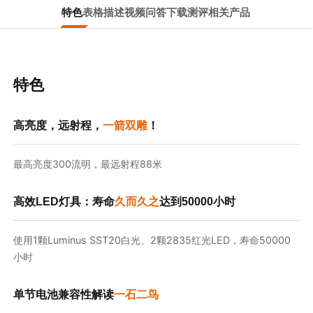
特色
表格
描述
视频
问答
下载
测评
相关产品
特色
高亮度，远射程，
一箭双雕
！
最高亮度300流明，最远射程88米
高效LED灯具：寿命
久而久之
达到50000小时
使用1颗Luminus SST20白光、2颗2835红光LED，寿命50000
小时
单节电池兼容性解读
一石二鸟