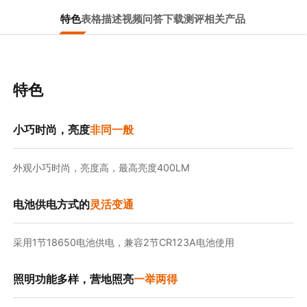
特色
表格
描述
视频
问答
下载
测评
相关产品
特色
小巧时尚，亮度
非同一般
外观小巧时尚，亮度高，最高亮度400LM
电池供电方式的
灵活变通
采用1节18650电池供电，兼容2节CR123A电池使用
照明功能多样，营地照亮
一举两得