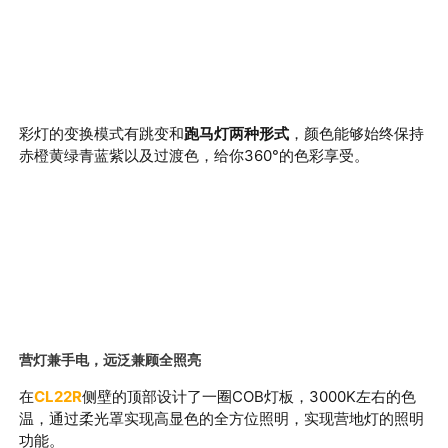
彩灯的变换模式有跳变和
跑马灯两种形式
，颜色能够始终保持
赤橙黄绿青蓝紫以及过渡色，给你360
°的色彩享受。
营
灯兼手电，远泛兼顾全照亮
在
CL22R
侧壁的顶部设计了一圈COB灯板，3000K左右的色
温，通过柔光罩实现高显色的全方位照明，实现营地灯的照明
功能。