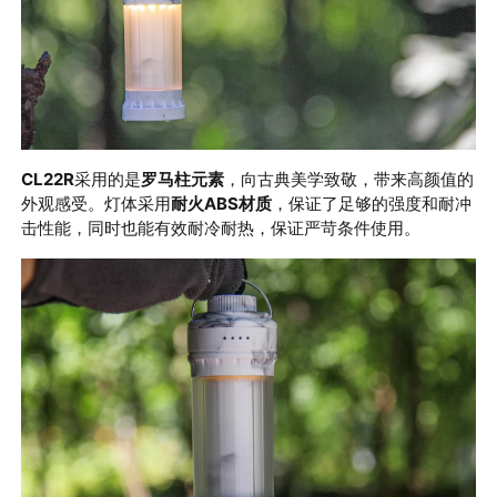
CL22R
采用的是
罗马柱元素
，向古典美学致敬，带来高颜值的
外观感受。灯体采用
耐火
ABS
材质
，保证了足够的强度和耐冲
击性能，同时也能有效耐冷耐热，保证严苛条件使用。