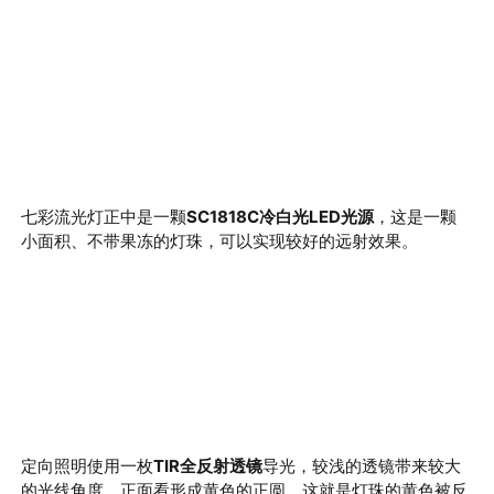
七彩流光灯正中是一颗
SC1818C
冷白光
LED
光源
，这是一颗
小面积、不带果冻的灯珠，可以实现较好的远射效果。
定向照明使用一枚
TIR全反射透镜
导光，较浅的透镜带来较大
的光线角度，正面看形成黄色的正圆，这就是灯珠的黄色被反