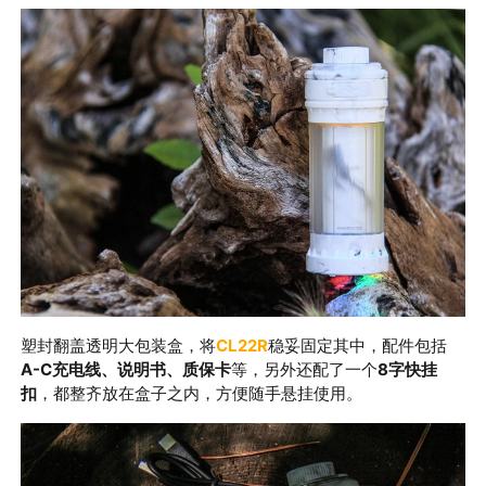
塑封翻盖透明大包装盒，将
CL22R
稳妥固定其中，
配件包括
A-C
充电线、说明书、质保卡
等，另外还配了一个
8字快挂
扣
，都整齐放在盒子之内，方便随手悬挂使用。