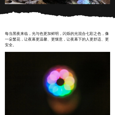
每当黑夜来临，光与色更加鲜明，闪烁的光混合七彩之色，像
一朵繁花，让夜幕更温馨、更惬意，让夜幕下的人更舒适、更
安全。