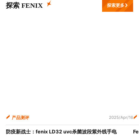
探索 FENIX
探索更多
产品测评
2025/Apr/16
防疫新战士：fenix LD32 uvc杀菌波段紫外线手电
F