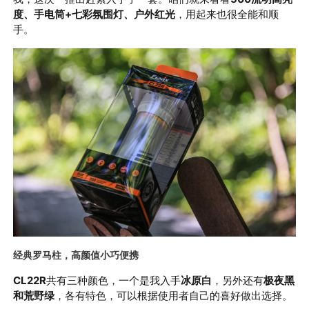
度、手电筒+七彩氛围灯、户外红光
，用起来也很全能和顺
手。
经典罗马柱，高颜值小巧便携
CL22R
共有三种颜色，一个是我入手
冰原白
，另外还有
极夜黑
和荒野绿
，各有特色，可以根据使用者自己的喜好做出选择。