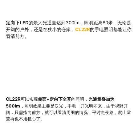
定向下LED
的最大光通量达到300lm，照明距离80米，无论是
开阔的户外，还是在狭小的仓库，
CL22R
的手电照明都能让你
看清前方。
CL22R
可以实现
侧面+定向下全开
的照明，
光通量叠加为
500lm，
照明效果主要是泛光，手电一开光明即来，由于视野开
阔，只需指向前方，就可以看清周围的情况，平时走夜路，爬山露
营再也不用担心了。