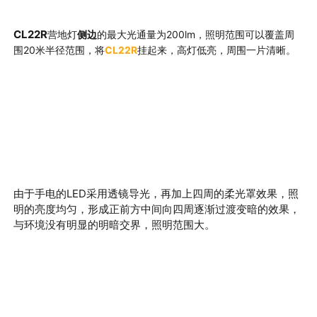
CL22R
营地灯
侧边
的
最大光通量为200lm
，照明范围可以覆盖周
围20米半径范围，将
CL22R
挂起来，高灯低亮，周围一片清晰。
由于手电的LED
采用透镜导光，再加上四周的柔光罩效果，照
明的
亮度均匀，形成正前方中间向四周逐渐过渡变暗的效果，
与环境没有明显的明暗交界，照明范围大。