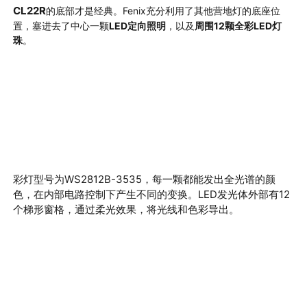
CL22R
的底部才是经典
。Fenix
充分利用了其他营地灯的底座位
置，塞进去了中心一颗
LED
定向照明
，以及
周围12颗全彩LED灯
珠
。
彩灯型号为
WS2812B-3535
，每一颗都能发出
全光谱
的颜
色，在内部电路控制下产生不同的变换
。LED
发光体外部有
12
个梯形窗格，通过柔光效果，将光线和色彩导出。