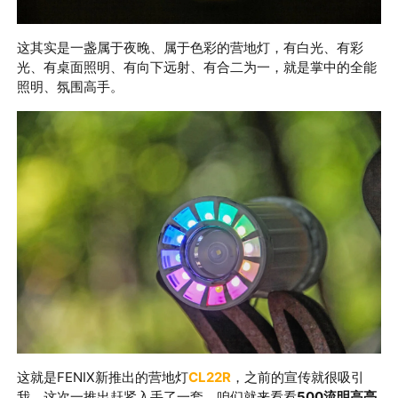
这其实是一盏属于夜晚、属于色彩的营地灯，有白光、有彩
光、有桌面照明、有向下远射、有合二为一，就是掌中的全能
照明、氛围高手。
这就是FENIX
新推出的营地灯
CL22R
，之前的宣传就很吸引
我，这次一推出赶紧入手了一套
。咱们就来看看
500流明
高亮