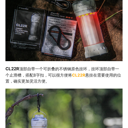
CL22R
顶部自带一个可折叠的不锈钢原色挂环，挂环顶部自带一
个止滑槽，搭配8字扣，可以很方便将
CL22R
悬挂在需要使用的位
置，确实更加灵活方便
。