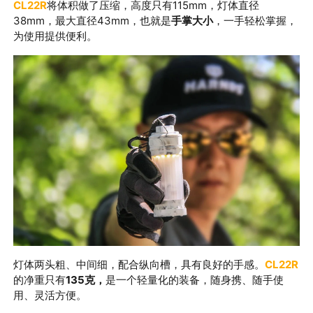
CL22R
将体积做了压缩，高度只有
115mm
，灯体直径
38mm
，最大直径
43mm
，也就是
手掌大小
，一手轻松掌握，
为使用提供便利。
灯体两头粗、中间细，配合纵向槽，具有良好的手感
。
CL22R
的净重只有
135克，
是一个轻量化的装备，随身携、随手使
用、灵活方便。