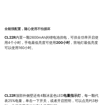
全能强配置，随心使用不怕损坏
CL22R
内置一颗
2600mAh
的锂电池供电，可供全功率开启使
用
4
个小时，手电最低亮度可使用
200
小时
，营地灯最低亮度
可以使用
160
小时。
CL22R
顶部外侧壁还有
4
颗冰蓝色
LED
电量指示灯
，每一颗代
表
25%
电量，单击一下开关，或者开启照明，可以点亮约
3
秒