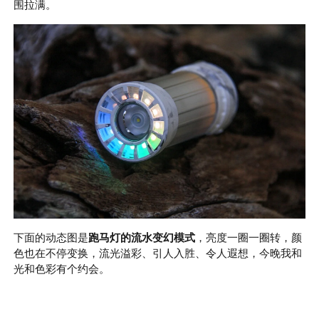
围拉满。
下面的动态图是
跑马灯的流水变幻模式
，亮度一圈一圈转，颜
色也在不停变换，流光溢彩、引人入胜、令人遐想，今晚我和
光和色彩有个约会。