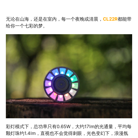
无论在山海，还是在室内，每一个夜晚或清晨，
CL22R
都能带
给你一个七彩的梦
。
彩灯模式下，总功率只有0.65W，大约
17lm
的光通量，平均每
颗灯珠约
1.4lm
，直视也不会觉得刺眼，光色变幻下，浪漫氛