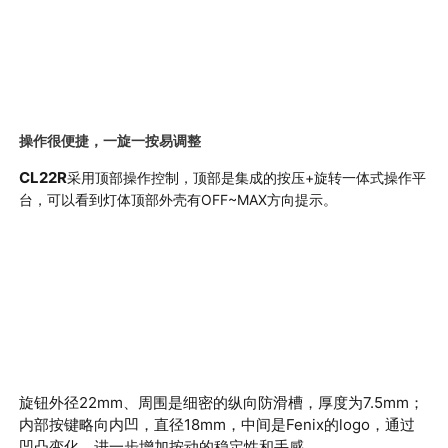
操作很便捷，一旋一按易调整
CL22R
采用顶部操作控制，顶部是集成的按压+旋转一体式操作平
台，可以看到灯体顶部外壳有OFF~MAX方向提示
。
旋钮外径22mm
、周围是细密的纵向防滑槽，厚度为
7.5mm
；
内部按键略向内凹，直径
18mm
，中间是
Fenix
的
logo
，通过
凹凸变化，进一步增加按动的稳定性和手感。