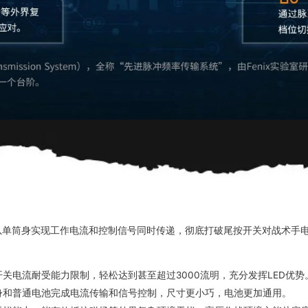
以单筒身实现工作电流和控制信号同时传递，彻底打破尾按开关对战术手
关电流耐受能力限制，轻松达到甚至超过3000流明，充分发挥LED优势
身和普通电池完成电流传输和信号控制，尺寸更小巧，电池更加通用。