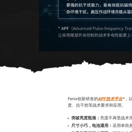
Fenix创新研发的
APF技术平台
*
，
度、抗干扰等战术要求和应用。
突破亮度瓶颈
：
亮度不再受战术开
尺寸小巧，电池通用
：
采用单筒