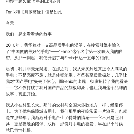
和你一起丈量15年的山河岁月
Fenix和【月梦獒缘】便是如此
今天
我们一起来看看他的故事
2010年，我怀着对一支高品质手电的渴望，在搜索引擎中输入
了“中国做的最好的手电”——“Fenix”这个名字第一次映入我的眼
帘。从那一刻起，我便开启了与Fenix长达十五年的相伴。
起初，我并非毫无疑虑。在那之前，我从未买到过真正令人满意的
手电：不是亮度不足，就是体积笨重，有些甚至质量极差，几乎让
我对“国产手电”失去了信心。而Fenix的出现，彻底扭转了我的看法
——它不仅打破了我对国产产品的刻板印象，也让我与这个品牌的
故事，真正开始。
我从小在村里长大。那时的农村与全国大多数地方一样，经常停
电。为了优先保障城市用电，我们那里的夜晚常常一片漆黑。也就
是在那些年，我渐渐对手电产生了特殊的情感——它不只是照明工
具，更是夜晚的陪伴。或许，那份对手电的喜爱，早在那个时候，
就已悄悄扎根。