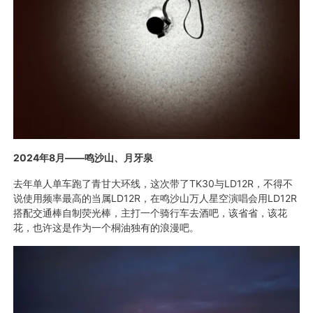
2024年8月——鸣沙山、月牙泉
去年单人单车跑了青甘大环线，这次带了TK30与LD12R，不得不
说使用频率最高的当属LD12R，在鸣沙山万人星空演唱会用LD12R
搭配交通棒自制荧光棒，主打一个骑行车去酒吧，该省省，该花
花，也许这是作为一个桐油独有的浪漫吧。