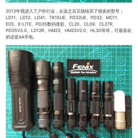
2013年我进入了户外行业，从这之后又陆续买了很多的型号：
LD11、LD12、LD41、TK15UE、PD32UE、PD32、MC11、
E05、E-LITE、PD35数码迷彩、CL20、CL09、CL27R、
PD35V3.0、LD12R、HM23、HM23V2.0、HL30等等，可最喜欢
的还是AA手电。