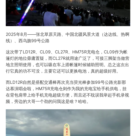
2025年8月——张北草原天路、中国北疆风景大道（达达线、热啊
线）、西乌旗99号公路
这次带了LD12R、CL09、CL27R、HM75R充电仓，CL09作为帐
篷灯的地位毋庸置疑，而CL27R就用途广泛了，可接三脚架当做营
地主照明使用，也可以吸在车上搭帐篷时候辅助照明。总之这次出
行它真的功不可没，主要它还可以更换电池，真的超级好用。
而LD12R自然是搭配交通棒再次充当荧光棒参加99号公路光影那
达慕演唱会啦，HM75R充电仓则作为我的充电宝给手机供电，挂
在背包肩带上给手机充电超级方便，而且还不耽误我举起手机录视
频，旁边的大哥一个劲的问我这是啥？哈哈。