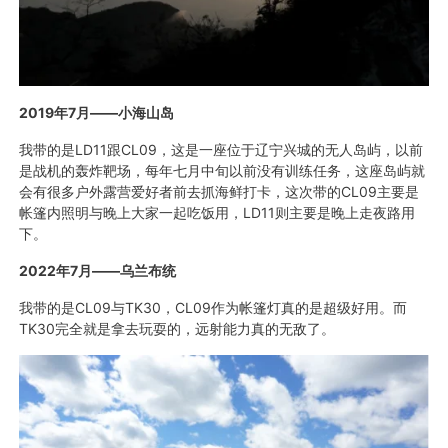
2019
年
7
月——小海山岛
我带的是LD11跟CL09，这是一座位于辽宁兴城的无人岛屿，以前
是战机的轰炸靶场，每年七月中旬以前没有训练任务，这座岛屿就
会有很多户外露营爱好者前去抓海鲜打卡，这次带的CL09主要是
帐篷内照明与晚上大家一起吃饭用，LD11则主要是晚上走夜路用
下。
2022
年
7
月——乌兰布统
我带的是CL09与TK30，CL09作为帐篷灯真的是超级好用。而
TK30完全就是拿去玩耍的，远射能力真的无敌了。