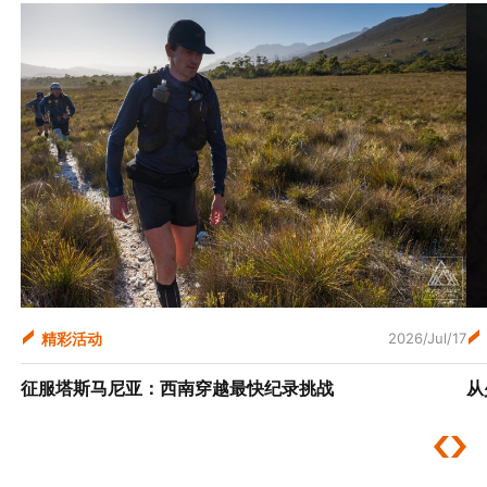
精彩活动
2026/Jul/17
征服塔斯马尼亚：西南穿越最快纪录挑战
从