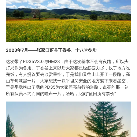
2023
年
7
月——张家口蔚县丁香谷、十八堂徒步
这次带了PD35V3.0与HM23，由于这次基本不会有夜路，所以头
灯只作为备用。丁香谷上来以后大家都已经筋疲力尽，找了地方吃
完饭，有人提议要去欣赏星空，于是我们又往山上开了一段路，高
山草甸漆黑一片，大家想找一块平坦又安全的地方躺下来看星空，
于是乎我掏出了我的PD35为大家照亮前行的道路，点亮的那一刻
所有队员不约而同的哇声一片，哈哈，此刻“值回所有票价”