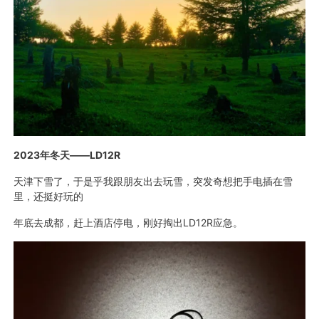
2023年冬天——LD12R
天津下雪了，于是乎我跟朋友出去玩雪，突发奇想把手电插在雪
里，还挺好玩的
年底去成都，赶上酒店停电，刚好掏出LD12R应急。